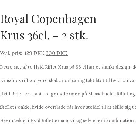
Royal Copenhagen
Krus 36cl. – 2 stk.
Den
Den
429
300
oprindelige
aktuelle
Dette sæt af to Hvid Riflet Krus på 33 cl har et slankt design, d
pris
pris
var:
er:
Krusenes riflede ydre skaber en særlig taktilitet til hver en va
429 PRIS:.
300 PRIS:.
Hvid Riflet er skabt fra grundformen på Musselmalet Riflet og er
Stellets enkle, hvide overflade får hver steldel til at skille sig
Hver steldel i Hvid Riflet er smuk i sig selv eller i kombinati