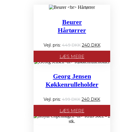
Beurer
Hårtørrer
Den
Den
449
240
oprindelige
aktuelle
pris
pris
LÆS MERE
var:
er:
449 PRIS:.
240 PRIS:.
Georg Jensen
Køkkenrulleholder
Den
Den
499
240
oprindelige
aktuelle
pris
pris
LÆS MERE
var:
er:
499 PRIS:.
240 PRIS:.