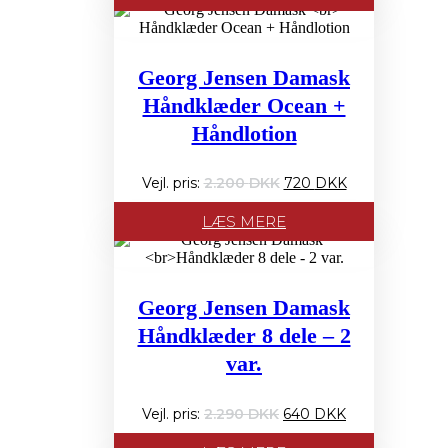
var:
er:
2.200 PRIS:.
720 PRIS:.
Georg Jensen Damask
Håndklæder Ocean +
Håndlotion
Den
Den
2.200
720
oprindelige
aktuelle
pris
pris
LÆS MERE
var:
er:
2.200 PRIS:.
720 PRIS:.
Georg Jensen Damask
Håndklæder 8 dele – 2
var.
Den
Den
Dette
2.290
640
oprindelige
aktuelle
vare