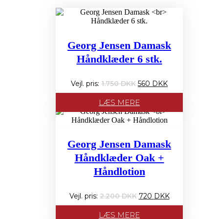
Georg Jensen Damask
Håndklæder 6 stk.
Den
Den
Dette
1.750
560
oprindelige
aktuelle
vare
pris
pris
har
LÆS MERE
var:
er:
flere
1.750 PRIS:.
560 PRIS:.
varianter.
Mulighederne
kan
Georg Jensen Damask
vælges
på
Håndklæder Oak +
varesiden
Håndlotion
Den
Den
2.200
720
oprindelige
aktuelle
pris
pris
LÆS MERE