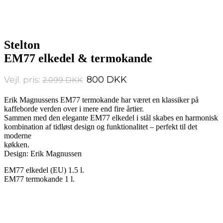
Stelton
EM77 elkedel & termokande
Den
Den
800
2.099
oprindelige
aktuelle
pris
pris
Erik Magnussens EM77 termokande har været en klassiker på
var:
er:
kaffeborde verden over i mere end fire årtier.
2.099 PRIS:.
800 PRIS:.
Sammen med den elegante EM77 elkedel i stål skabes en harmonisk
kombination af tidløst design og funktionalitet – perfekt til det
moderne
køkken.
Design: Erik Magnussen
EM77 elkedel (EU) 1.5 l.
EM77 termokande 1 l.