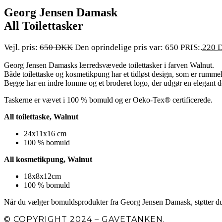
Georg Jensen Damask
All Toilettasker
650
Den oprindelige pris var: 650 PRIS:.
220
Georg Jensen Damasks lærredsvævede toilettasker i farven Walnut.
Både toilettaske og kosmetikpung har et tidløst design, som er rummeli
Begge har en indre lomme og et broderet logo, der udgør en elegant de
Taskerne er vævet i 100 % bomuld og er Oeko-Tex® certificerede.
All toilettaske, Walnut
24x11x16 cm
100 % bomuld
All kosmetikpung, Walnut
18x8x12cm
100 % bomuld
Når du vælger bomuldsprodukter fra Georg Jensen Damask, støtter d
© COPYRIGHT 2024 – GAVETANKEN.