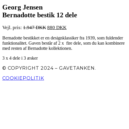
Georg Jensen
Bernadotte bestik 12 dele
Den
Den
1.947
880
oprindelige
aktuelle
Bernadotte bestikket er en designklassiker fra 1939, som fuldender
pris
pris
funktionalitet. Gaven består af 2 x fire dele, som du kan kombinere
var:
er:
med resten af Bernadotte kollektionen.
1.947 PRIS:.
880 PRIS:.
3 x 4 dele i 3 æsker
© COPYRIGHT 2024 – GAVETANKEN.
COOKIEPOLITIK