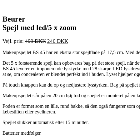
Beurer
Spejl med led/5 x zoom
Den
Den
499
240
oprindelige
aktuelle
Makeupspejlet BS 45 har en ekstra stor spejlflade på 17,5 cm. Med det
pris
pris
var:
er:
Det 5 x forstørrende spejl kan opbevares bag på det store spejl, når det
499 PRIS:.
240 PRIS:.
BS 45 leverer en imponerende lysstyrke med 28 skarpe LED lys drevet 
at se, om concealeren er blendet perfekt ind i huden. Lyset hjælper o
På touch knappen kan du op og nedjustere lysstyrken. Bag på spejlet f
Makeupspejlet står på en 20 cm høj fod og spejlet er monteret på en k
Foden er formet som en lille, rund bakke, så den også fungerer som o
læbestiften eller eyelineren.
Spejlet slukker automatisk efter 15 minutter.
Batterier medfølger.