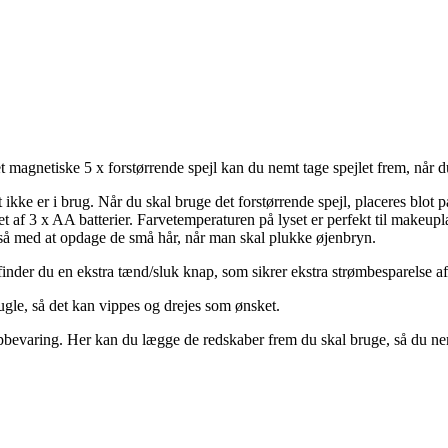
 magnetiske 5 x forstørrende spejl kan du nemt tage spejlet frem, når d
 ikke er i brug. Når du skal bruge det forstørrende spejl, placeres blot 
af 3 x AA batterier. Farvetemperaturen på lyset er perfekt til makeuplæ
gså med at opdage de små hår, når man skal plukke øjenbryn.
inder du en ekstra tænd/sluk knap, som sikrer ekstra strømbesparelse af 
ugle, så det kan vippes og drejes som ønsket.
pbevaring. Her kan du lægge de redskaber frem du skal bruge, så du nem