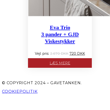
Eva Trio
3 pander + GJD
Viskestykker
Den
Den
2.670
720
oprindelige
aktuelle
pris
pris
LÆS MERE
var:
er:
2.670 PRIS:.
720 PRIS:.
© COPYRIGHT 2024 – GAVETANKEN.
COOKIEPOLITIK