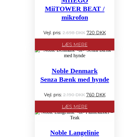
MIIEGO
MiiTOWER BEAT /
mikrofon
Den
Den
2.698
720
oprindelige
aktuelle
pris
pris
LÆS MERE
var:
er:
2.698 PRIS:.
720 PRIS:.
Noble Denmark
Senza Bænk med hynde
Den
Den
Dette
2.190
760
oprindelige
aktuelle
vare
pris
pris
har
LÆS MERE
var:
er:
flere
2.190 PRIS:.
760 PRIS:.
varianter.
Mulighederne
kan
Noble Langelinie
vælges