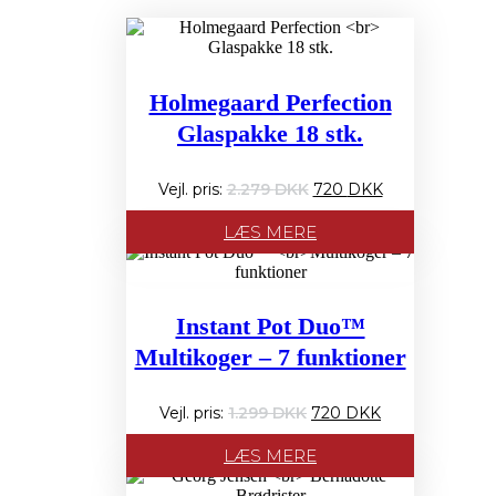
Holmegaard Perfection
Glaspakke 18 stk.
Den
Den
2.279
720
oprindelige
aktuelle
pris
pris
LÆS MERE
var:
er:
2.279 PRIS:.
720 PRIS:.
Instant Pot Duo™
Multikoger – 7 funktioner
Den
Den
1.299
720
oprindelige
aktuelle
pris
pris
LÆS MERE
var:
er:
1.299 PRIS:.
720 PRIS:.