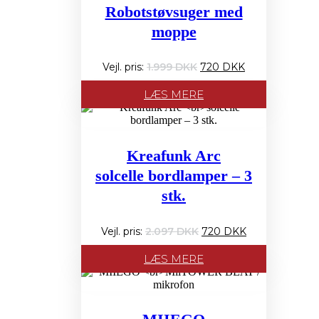
Robotstøvsuger med
moppe
Den
Den
1.999
720
oprindelige
aktuelle
pris
pris
LÆS MERE
var:
er:
1.999 PRIS:.
720 PRIS:.
Kreafunk Arc
solcelle bordlamper – 3
stk.
Den
Den
2.097
720
oprindelige
aktuelle
pris
pris
LÆS MERE
var:
er:
2.097 PRIS:.
720 PRIS:.