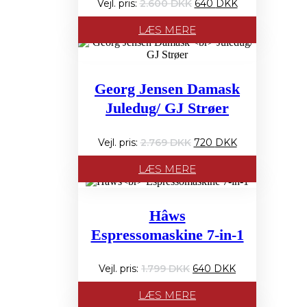
Den
Den
2.600
640
oprindelige
aktuelle
pris
pris
LÆS MERE
var:
er:
2.600 PRIS:.
640 PRIS:.
Georg Jensen Damask
Juledug/ GJ Strøer
Den
Den
2.769
720
oprindelige
aktuelle
pris
pris
LÆS MERE
var:
er:
2.769 PRIS:.
720 PRIS:.
Hâws
Espressomaskine 7-in-1
Den
Den
1.799
640
oprindelige
aktuelle
pris
pris
LÆS MERE
var:
er: